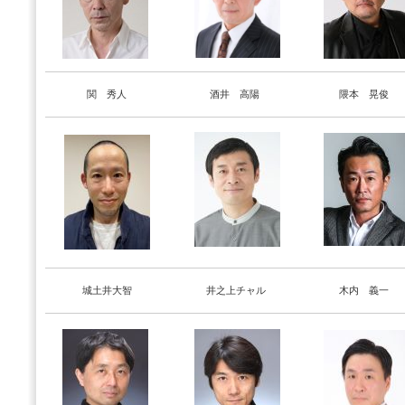
関 秀人
酒井 高陽
隈本 晃俊
城土井大智
井之上チャル
木内 義一