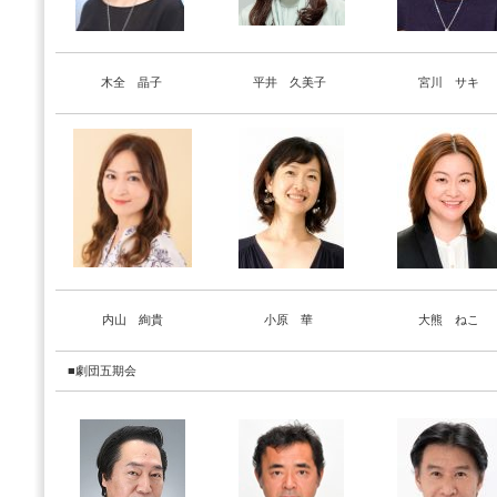
木全 晶子
平井 久美子
宮川 サキ
内山 絢貴
小原 華
大熊 ねこ
■劇団五期会