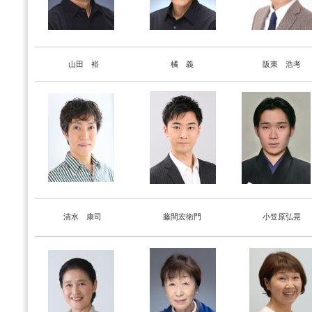
山田 裕
橘 義
阪東 浩考
清水 康司
藤間宏衛門
小笠原弘晃