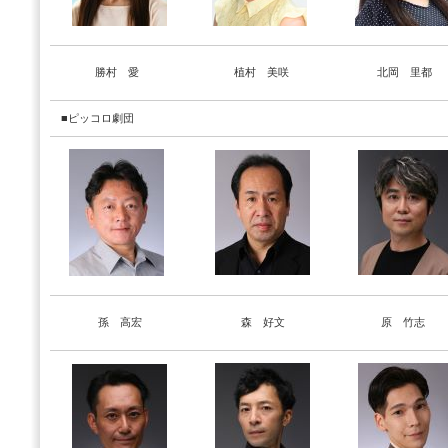
勝村 愛
植村 美咲
北岡 里都
■ピッコロ劇団
孫 高宏
森 好文
原 竹志