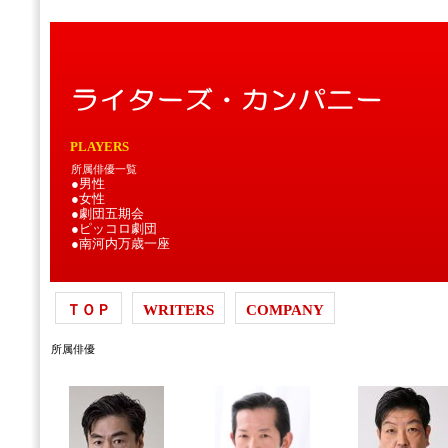
PLAYERS
所属俳優一覧
●男性
●女性
●劇団五期会
●ピッコロ劇団
●南河内万歳一座
ＴＯＰ
WRITERS
COMPANY
所属俳優