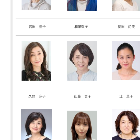
宮田 圭子
和泉敬子
徳田 尚美
久野 麻子
山藤 貴子
辻 葉子