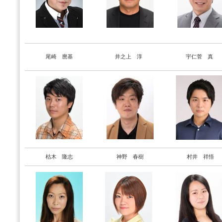
尾崎 麿基
井之上 淳
宇仁菅 真
枯木 隆志
神野 春樹
村井 祥悟