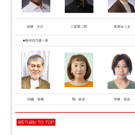
浜崎 大介
三坂賢二郎
菅原ゆうき
■南河内万歳一座
内藤 裕敬
鴨 鈴女
市橋 若奈