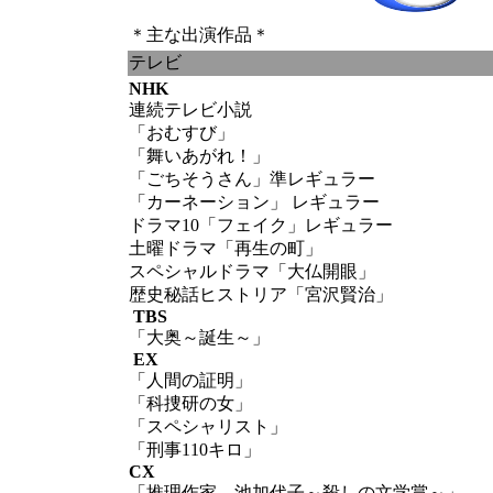
＊主な出演作品＊
テレビ
NHK
連続テレビ小説
「おむすび」
「舞いあがれ！」
「ごちそうさん」準レギュラー
「カーネーション」 レギュラー
ドラマ10「フェイク」レギュラー
土曜ドラマ「再生の町」
スペシャルドラマ「大仏開眼」
歴史秘話ヒストリア「宮沢賢治」
TBS
「大奥～誕生～」
EX
「人間の証明」
「科捜研の女」
「スペシャリスト」
「刑事110キロ」
CX
「推理作家 池加代子～殺しの文学賞～」