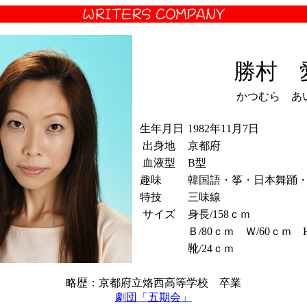
勝村 
かつむら あ
生年月日
1982年11月7日
出身地
京都府
血液型
B型
趣味
韓国語・筝・日本舞踊
特技
三味線
サイズ
身長/158ｃｍ
Ｂ/80ｃｍ Ｗ/60ｃｍ H
靴/24ｃｍ
略歴：京都府立烙西高等学校 卒業
劇団「五期会」