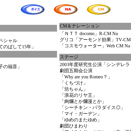
CM＆ナレーション
「ＮＴＴ docomo」R-CM Na
グリコ「アーモンド効果」TV-CM 
ペシャル
「コスモウォーター」Web CM Na
して15年」
ステージ
2003年度研究生公演「シンデレ
子の福音」
劇団五期会公演
「Why are you Romeo？」
「くちづけ」
「坊ちゃん」
「浪花のリヤ王」
「絢爛とか爛漫とか」
「シーチキン・パラダイス◎」
「マイ・ガーデン」
「ゆめのまたゆめ」
劇団ひまわり