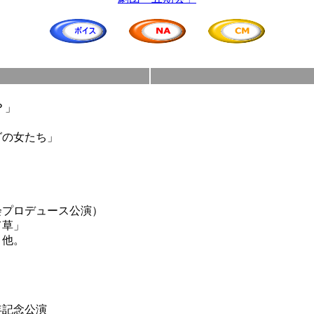
o？」
グの女たち」
プロデュース公演）
て草」
他。
年記念公演