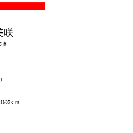
美咲
さき
り
H/85ｃｍ