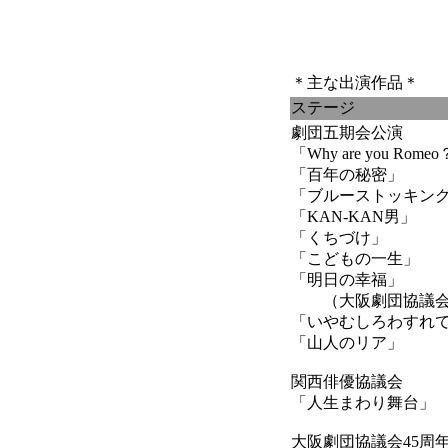
＊主な出演作品＊
ステージ
劇団五期会公演
「Why are you Rome
「百年の秘密」
「ブルーストッキン
「KAN-KAN男」
「くちづけ」
「こどもの一生」
「明日の幸福」
（大阪劇団協議会
「いやむしろわすれ
「山人のリア」 
関西俳優協議会
「人生まわり舞台」
大阪劇団協議会45周