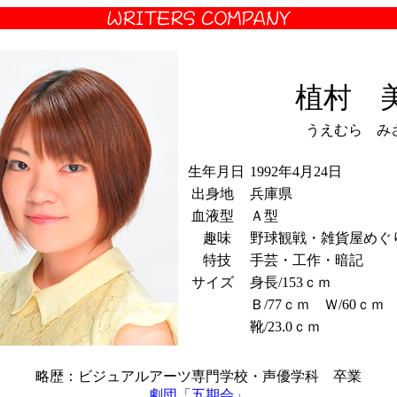
植村 
うえむら み
生年月日
1992年4月24日
出身地
兵庫県
血液型
Ａ型
趣味
野球観戦・雑貨屋めぐ
特技
手芸・工作・暗記
サイズ
身長/153ｃｍ
Ｂ/77ｃｍ Ｗ/60ｃｍ 
靴/23.0ｃｍ
略歴：ビジュアルアーツ専門学校・声優学科 卒業
劇団「五期会」