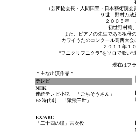
（芸団協会長・人間国宝・日本藝術院会
９世 野村万蔵
２００５年 
初世野村萬
また、ピアノの先生である祖母
カワイうたのコンクール関西大会
２０１１年１
“フニクリフニクラ”をソロ
現在はフ
＊主な出演作品＊
テレビ
NHK
連続テレビ小説 「ごちそうさん」
BS時代劇 「猿飛三世」
EX
/
ABC
「二十四の瞳」吉次役