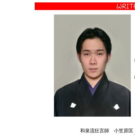
和泉流狂言師 小笠原匡