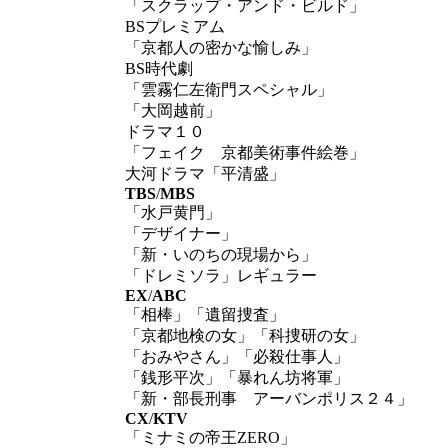
「スクラップ・アンド・ビルド」
BSプレミアム
「京都人の密かな愉しみ」
BS時代劇
「雲霧仁左衛門スペシャル」
「大岡越前」
ドラマ１０
「フェイク 京都美術事件絵巻」
大河ドラマ「平清盛」
TBS
/
MBS
「水戸黄門」
「デザイナー」
「新・いのちの現場から」
「ドレミソラ」レギュラー
EX
/
ABC
「相棒」「遺留捜査」
「京都地検の女」「科捜研の女」
「おみやさん」「必殺仕事人」
「銭形平次」「暴れん坊将軍」
「新・部長刑事 アーバンポリス２４」
CX
/
KTV
「ミナミの帝王ZERO」