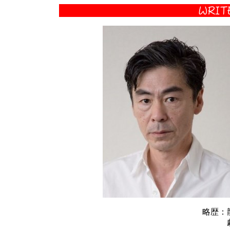
略歴：
劇団「立