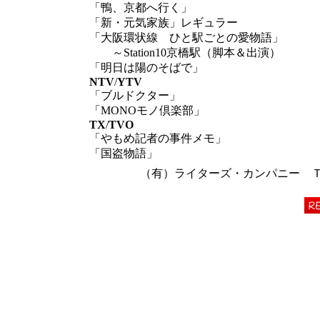
「鴨、京都へ行く」
「新・元気家族」レギュラー
「大阪環状線 ひと駅ごとの愛物語」
～Station10京橋駅（脚本＆出演）
「明日は陽のそばで」
NTV
/
YTV
「ブルドクター」
「MONOモノ倶楽部」
TX
/
TVO
「やもめ記者の事件メモ」
「国盗物語」
（有）ライターズ・カンパニー ＴＥＬ 06