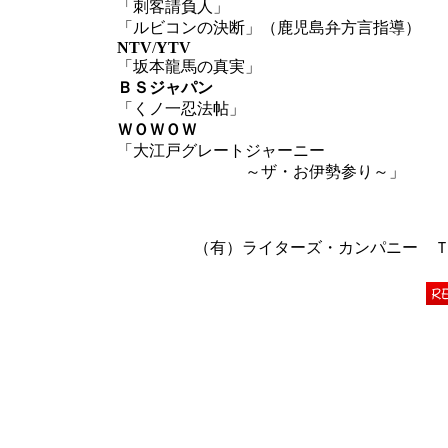
「刺客請負人」
「ルビコンの決断」（鹿児島弁方言指導）
NTV
/
YTV
「坂本龍馬の真実」
ＢＳジャパン
「くノ一忍法帖」
ＷＯＷＯＷ
「大江戸グレートジャーニー
～ザ・お伊勢参り～」
（有）ライターズ・カンパニー ＴＥＬ 06