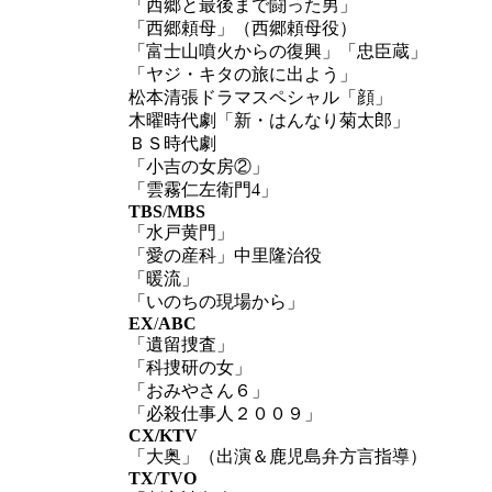
「西郷と最後まで闘った男」
「西郷頼母」（西郷頼母役）
「富士山噴火からの復興」「忠臣蔵」
「ヤジ・キタの旅に出よう」
松本清張ドラマスペシャル「顔」
木曜時代劇「新・はんなり菊太郎」
ＢＳ時代劇
「小吉の女房②」
「雲霧仁左衛門4」
TBS
/
MBS
「水戸黄門」
「愛の産科」中里隆治役
「暖流」
「いのちの現場から」
EX
/
ABC
「遺留捜査」
「科捜研の女」
「おみやさん６」
「必殺仕事人２００９」
CX/KTV
「大奥」（出演＆鹿児島弁方言指導）
TX
/
TVO