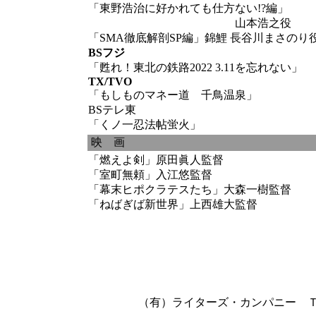
「東野浩治に好かれても仕方ない!?編」
山本浩之役
「SMA徹底解剖SP編」錦鯉 長谷川まさのり
BSフジ
「甦れ！東北の鉄路2022 3.11を忘れない」
TX/TVO
「もしものマネー道 千鳥温泉」
BSテレ東
「くノ一忍法帖蛍火」
映 画
「燃えよ剣」原田眞人監督
「室町無頼」入江悠監督
「幕末ヒポクラテスたち」大森一樹監督
「ねばぎば新世界」上西雄大監督
（有）ライターズ・カンパニー ＴＥＬ 06