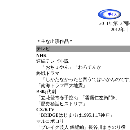
2011年第13
2012年
＊主な出演作品＊
テレビ
NHK
連続テレビ小説
「おちょやん」「わろてんか」
終戦ドラマ
「しかたなかったと言うてはいかんのです
「南海トラフ巨大地震」
BS時代劇
「立花登青春手控3」「雲霧仁左衛門6」
「歴史秘話ヒストリア」
CX/KTV
「BRIDGEはじまりは1995.1.17神戸」
マルコポロリ
「ブレイク芸人 錦鯉編」長谷川まさのり役