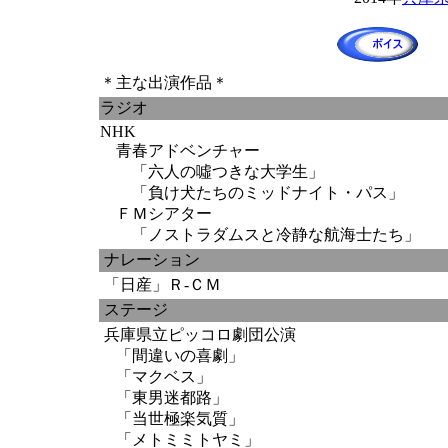
＊主な出演作品＊
ラジオ
NHK
青春アドベンチャー
「六人の噓つきな大学生」
「負け犬たちのミッドナイト・パス」
ＦＭシアター
「ノストラダムスと冷静な航海士たち」
ナレーション
「日産」Ｒ-ＣＭ
ステージ
兵庫県立ピッコロ劇団公演
「間違いの喜劇」
「マクベス」
「東男迷都路」
「当世極楽気質」
「メトミミトヤミ」