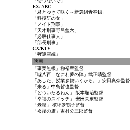
「命つないで」
EX
/ A
BC
「君とゆきて咲く～新選組青春録」
「科捜研の女」
「メイド刑事」
「天才刑事野呂盆六」
「必殺仕事人」
「部長刑事」
CX
/
KTV
「狩猟雪姫」
映画
「事実無根」柳裕章監督
「噓八百 なにわ夢の陣」武正晴監督
「あした、授業参観いくから。」安田真奈監督
「来る」中島哲也監督
「どついたるねん」 阪本順治監督
「幸福のスイッチ」 安田真奈監督
「老親」 槙坪夛鶴子監督
「襤褸の旗」吉村公三郎監督