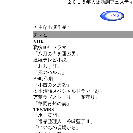
２０１６年大阪新劇フェステ
＊主な出演作品＊
テレビ
NHK
戦後80年ドラマ
「八月の声を運ぶ男」
連続テレビ小説
「おむすび」
「風のハルカ」
BS時代劇
「小吉の女房②」
松本清張スペシャルドラマ「顔」
万葉ラブストーリー「花守り」
「華岡青州の妻」
TBS
/
MBS
「水戸黄門」
「遺品整理人 谷崎藍子Ⅱ」
「いのちの現場から」