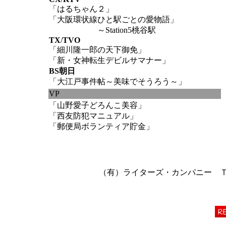
「はるちゃん２」
「大阪環状線ひと駅ごとの愛物語」
～Station5桃谷駅
TX
/
TVO
「細川隆一郎の天下御免」
「新・女神転生デビルサマナー」
BS朝日
「大江戸事件帖～美味でそうろう～」
VP
「山野愛子どろんこ美容」
「西友防犯マニュアル」
「郵便局ボランティア貯金」
（有）ライターズ・カンパニー ＴＥＬ 06