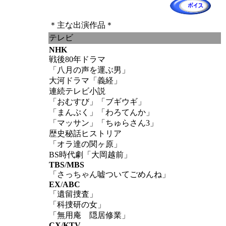
＊主な出演作品＊
テレビ
NHK
戦後80年ドラマ
「八月の声を運ぶ男」
大河ドラマ「義経」
連続テレビ小説
「おむすび」「ブギウギ」
「まんぷく」「わろてんか」
「マッサン」「ちゅらさん3」
歴史秘話ヒストリア
「オラ達の関ヶ原」
BS時代劇「大岡越前」
TBS
/
MBS
「さっちゃん嘘ついてごめんね」
EX
/
ABC
「遺留捜査」
「科捜研の女」
「無用庵 隠居修業」
CX
/
KTV